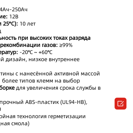
4Ач–250Ач
ие:
12В
 25°C):
10 лет
ц
ность при высоких токах разряда
 рекомбинации газов:
≥99%
ратур:
-20℃ ~ +60℃
 дизайн, низкое внутреннее
тины с нанесённой активной массой
 более типов клемм на выбор
борке
для увеличения срока службы в
рочный ABS-пластик (UL94-HB),

0
йная технология герметизации
дная смола)