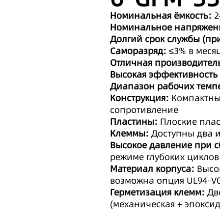
Номинальная ёмкость:
2
Номинальное напряжен
Долгий срок службы (при
Саморазряд:
≤3% в меся
Отличная производитель
Высокая эффективность
Диапазон рабочих темпе
Конструкция:
Компактный
сопротивление
Пластины:
Плоские плас
Клеммы:
Доступны два и
Высокое давление при с
режиме глубоких циклов
Материал корпуса:
Высоп
возможна опция UL94-V
Герметизация клемм:
Дво
(механическая + эпокси