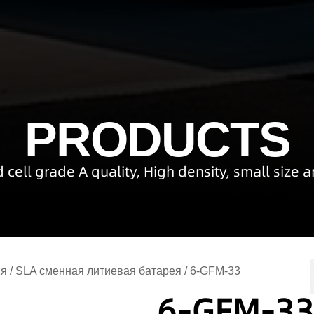
PRODUCTS
 cell grade A quality, High density, small size 
ия
/
SLA сменная литиевая батарея
/ 6-GFM-33
6-GFM-33