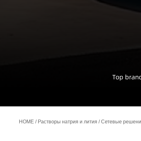
Top brand
HOME
/
Растворы натрия и лития
/
Сетевые решен