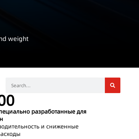
and weight
00
специально разработанные для
н
одительность и сниженные
расходы