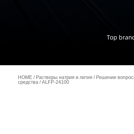
Top brand
HOME
/
Растворы натрия и лития
/
Решение вопрос
средства
/ ALFP-24100