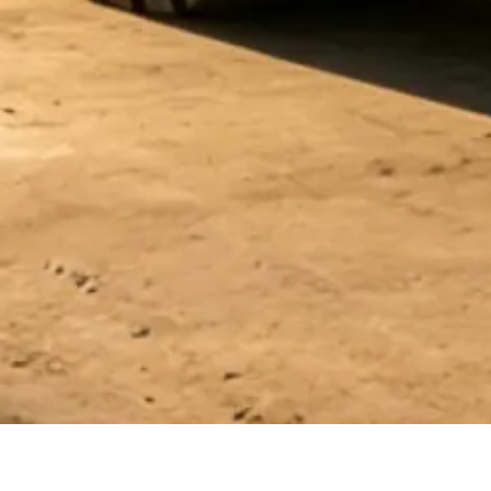
HOME
/
Тяговая батарея
/ DlN Series