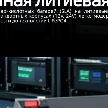
нная литиевая
о-кислотных батарей (SLA) на литиевые 
тандартных корпусах (12V, 24V) легко мод
ости до технологии LiFePO4.