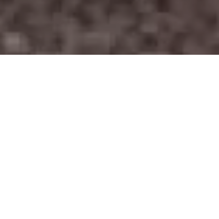
HOME
/
Промышленная батарея
/
ПО
ПРИМЕНЕНИЮ
/ Системы хранения энергии и
электропитания
КАТЕГОРИИ ПРОДУКЦИИ
Растворы натрия и лития
Промышленная батарея